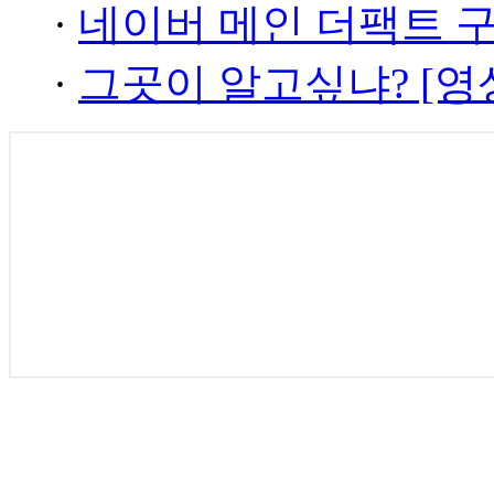
·
네이버 메인 더팩트 
·
그곳이 알고싶냐? [영