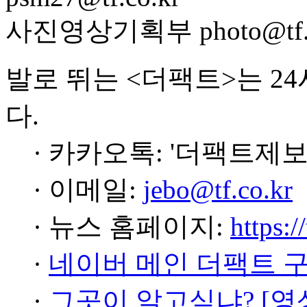
사진영상기획부 photo@tf.c
발로 뛰는 <더팩트>는 2
다.
· 카카오톡: '더팩트제보
· 이메일:
jebo@tf.co.kr
· 뉴스 홈페이지:
https:/
·
네이버 메인 더팩트 
·
그곳이 알고싶냐? [영