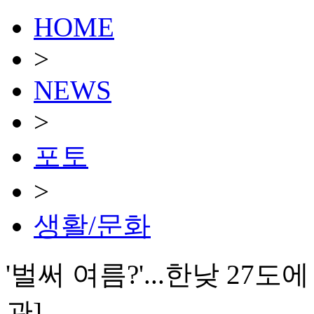
HOME
>
NEWS
>
포토
>
생활/문화
'벌써 여름?'...한낮 27
관]