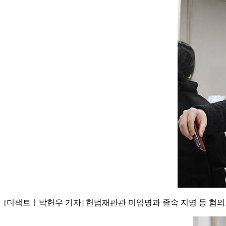
[더팩트ㅣ박헌우 기자] 헌법재판관 미임명과 졸속 지명 등 혐