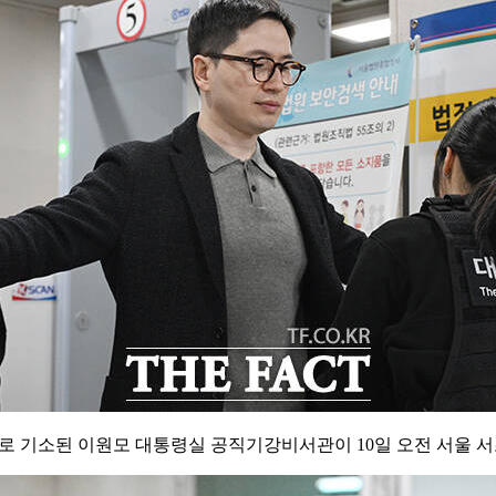
의로 기소된 이원모 대통령실 공직기강비서관이 10일 오전 서울 