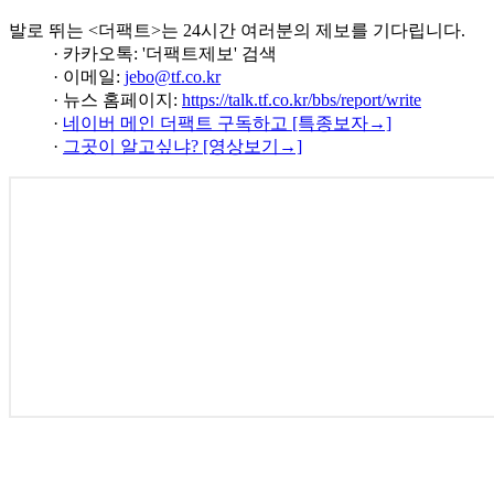
발로 뛰는 <더팩트>는 24시간 여러분의 제보를 기다립니다.
· 카카오톡: '더팩트제보' 검색
· 이메일:
jebo@tf.co.kr
· 뉴스 홈페이지:
https://talk.tf.co.kr/bbs/report/write
·
네이버 메인 더팩트 구독하고 [특종보자→]
·
그곳이 알고싶냐? [영상보기→]