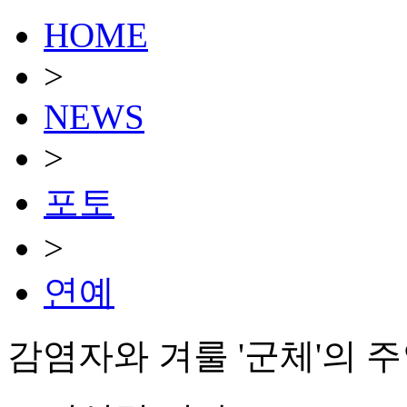
HOME
>
NEWS
>
포토
>
연예
감염자와 겨룰 '군체'의 주