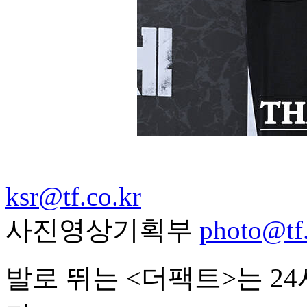
ksr@tf.co.kr
사진영상기획부
photo@tf.
발로 뛰는 <더팩트>는 2