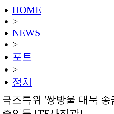
HOME
>
NEWS
>
포토
>
정치
국조특위 '쌍방울 대북 
증인들 [TF사진관]