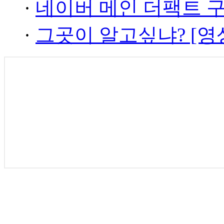
·
네이버 메인 더팩트 
·
그곳이 알고싶냐? [영