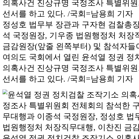
정성호 법무부 장관과 구자현 검찰총장
석 국정원장, 기우종 법원행정처 처장
금감원장(앞줄 왼쪽부터) 및 참석자들이
여의도 국회에서 열린 윤석열 정권 정
의혹사건 진상규명 국정조사 특별위
선서를 하고 있다. /국회=남용희 기자
윤석열 정권 정치검찰 조작기소 의혹