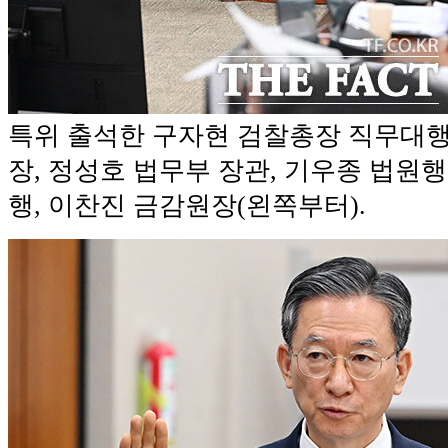
특위 출석한 구자현 검찰총장 직무대
장, 정성호 법무부 장관, 기우종 법원
행, 이찬진 금감원장(왼쪽부터).