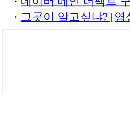
·
네이버 메인 더팩트 
·
그곳이 알고싶냐? [영