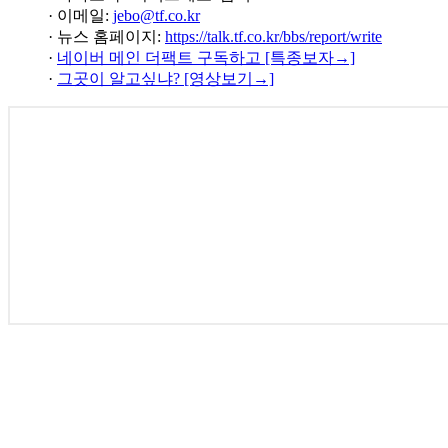
· 이메일:
jebo@tf.co.kr
· 뉴스 홈페이지:
https://talk.tf.co.kr/bbs/report/write
·
네이버 메인 더팩트 구독하고 [특종보자→]
·
그곳이 알고싶냐? [영상보기→]