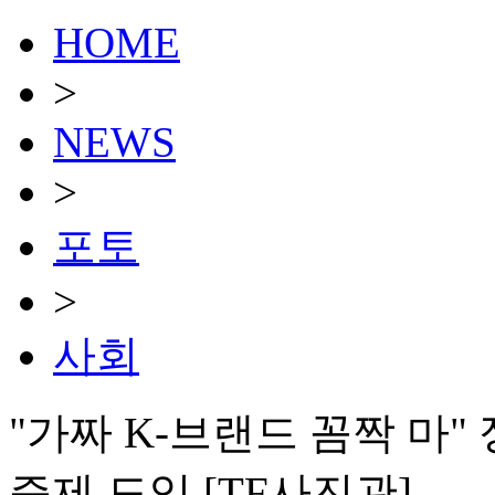
HOME
>
NEWS
>
포토
>
사회
"가짜 K-브랜드 꼼짝 마" 
증제 도입 [TF사진관]