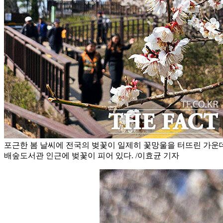
포근한 봄 날씨에 전국의 벚꽃이 일제히 꽃망울을 터뜨린 가운데 
배숲도서관 인근에 벚꽃이 피어 있다. /이효균 기자