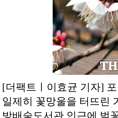
[더팩트ㅣ이효균 기자] 
일제히 꽃망울을 터뜨린 가
방배숲도서관 인근에 벚꽃