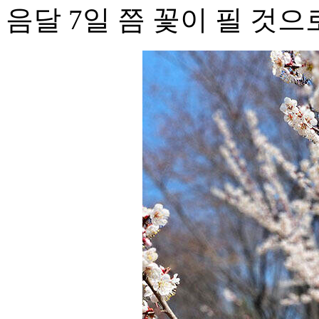
음달 7일 쯤 꽃이 필 것으