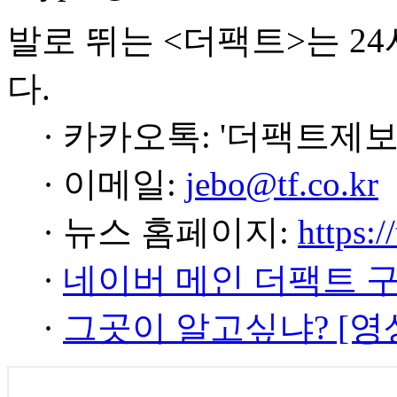
발로 뛰는 <더팩트>는 2
다.
· 카카오톡: '더팩트제보
· 이메일:
jebo@tf.co.kr
· 뉴스 홈페이지:
https:/
·
네이버 메인 더팩트 
·
그곳이 알고싶냐? [영