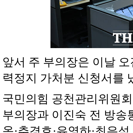
앞서 주 부의장은 이날 
력정지 가처분 신청서를 
국민의힘 공천관리위원회는
부의장과 이진숙 전 방송
옥·추경호·유영하·최은석 