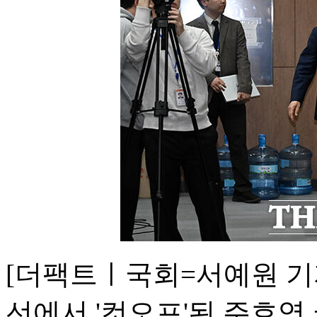
[더팩트ㅣ국회=서예원 기
선에서 '컷오프'된 주호영