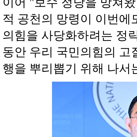
이어 "보수 정당을 망쳐왔
적 공천의 망령이 이번에
의힘을 사당화하려는 정략적
동안 우리 국민의힘의 고
행을 뿌리뽑기 위해 나서는