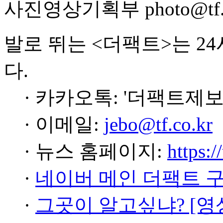
사진영상기획부 photo@tf.c
발로 뛰는 <더팩트>는 2
다.
· 카카오톡: '더팩트제보
· 이메일:
jebo@tf.co.kr
· 뉴스 홈페이지:
https:/
·
네이버 메인 더팩트 
·
그곳이 알고싶냐? [영