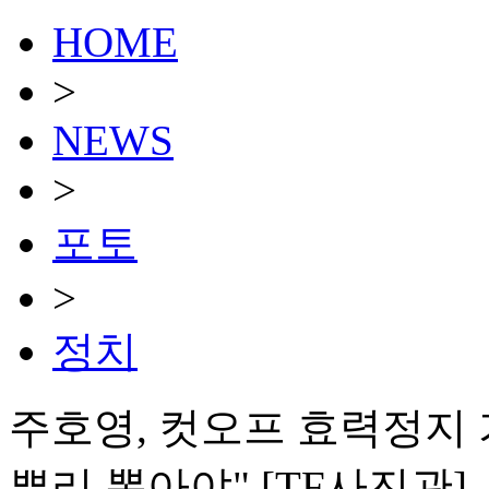
HOME
>
NEWS
>
포토
>
정치
주호영, 컷오프 효력정지 
뿌리 뽑아야" [TF사진관]