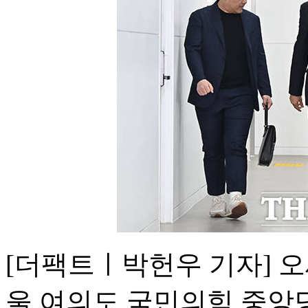
[더팩트ㅣ박헌우 기자] 오
울 여의도 국민의힘 중앙