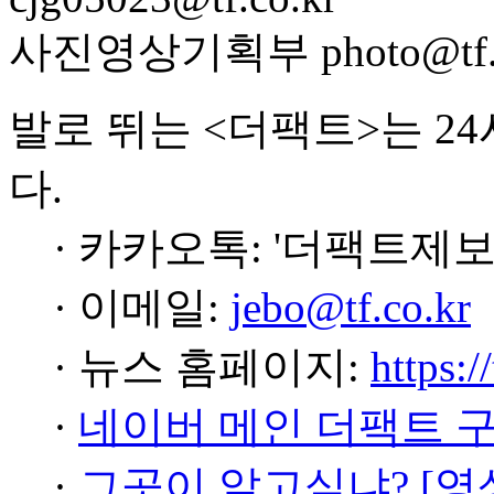
사진영상기획부 photo@tf.c
발로 뛰는 <더팩트>는 2
다.
· 카카오톡: '더팩트제보
· 이메일:
jebo@tf.co.kr
· 뉴스 홈페이지:
https:/
·
네이버 메인 더팩트 
·
그곳이 알고싶냐? [영