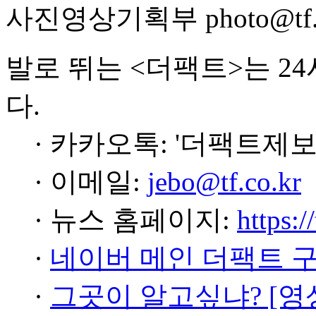
사진영상기획부 photo@tf.c
발로 뛰는 <더팩트>는 2
다.
· 카카오톡: '더팩트제보
· 이메일:
jebo@tf.co.kr
· 뉴스 홈페이지:
https:/
·
네이버 메인 더팩트 
·
그곳이 알고싶냐? [영