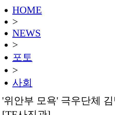
HOME
>
NEWS
>
포토
>
사회
'위안부 모욕' 극우단체 
[TF사진관]