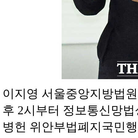
이지영 서울중앙지방법원 
후 2시부터 정보통신망법
병헌 위안부법폐지국민행동