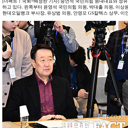
[더팩트ㅣ국회=배정한 기자] 송언석 국민의힘 원내대표와 정유
하고 있다. 왼쪽부터 윤영석 국민의힘 의원, 박대출 의원, 이상윤
현대오일뱅크 부사장, 유상범 의원, 안영모 GS칼텍스 상무, 이인