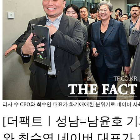
리사 수 CEO와 최수연 대표가 화기애애한 분위기로 네이버 사
[더팩트ㅣ성남=남윤호 기자
와 최수연 네이버 대표가 