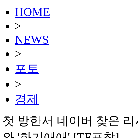
HOME
>
NEWS
>
포토
>
경제
첫 방한서 네이버 찾은 리
와 '화기애애' [TF포착]