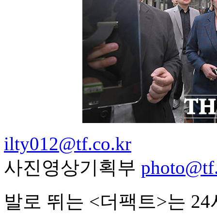
ilty012@tf.co.kr
사진영상기획부
photo@tf.
발로 뛰는 <더팩트>는 2