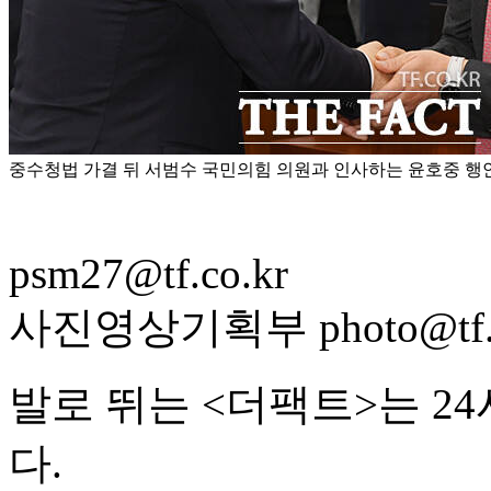
중수청법 가결 뒤 서범수 국민의힘 의원과 인사하는 윤호중 행안
psm27@tf.co.kr
사진영상기획부 photo@tf.c
발로 뛰는 <더팩트>는 2
다.