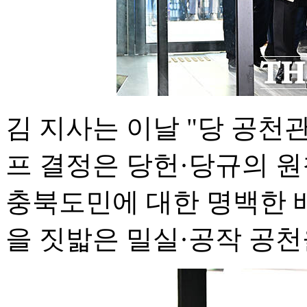
김 지사는 이날 "당 공
프 결정은 당헌·당규의 원
충북도민에 대한 명백한 
을 짓밟은 밀실·공작 공천