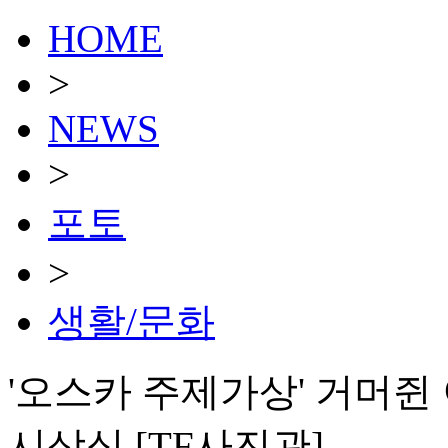
HOME
>
NEWS
>
포토
>
생활/문화
'오스카 주제가상' 거머쥔
시상식 [TF사진관]