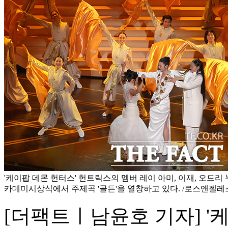
'케이팝 데몬 헌터스' 헌트릭스의 멤버 레이 아미, 이재, 오드리 
카데미시상식에서 주제곡 '골든'을 열창하고 있다. /로스앤젤레
[더팩트ㅣ남윤호 기자] '케