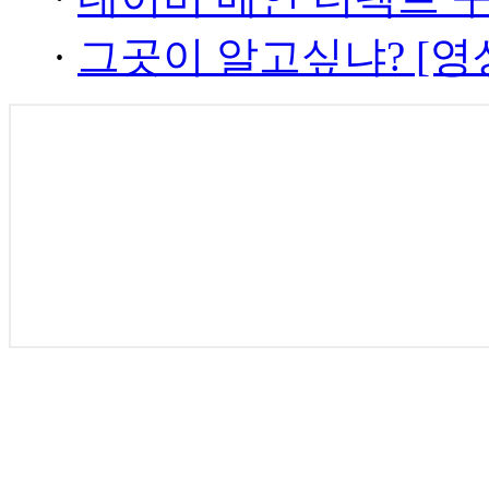
·
그곳이 알고싶냐? [영