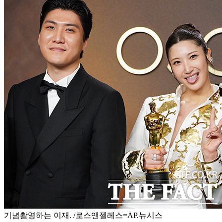
기념촬영하는 이재. /로스앤젤레스=AP.뉴시스