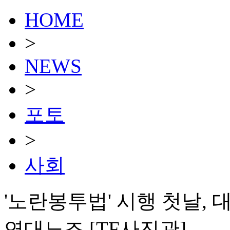
HOME
>
NEWS
>
포토
>
사회
'노란봉투법' 시행 첫날,
연대노조 [TF사진관]