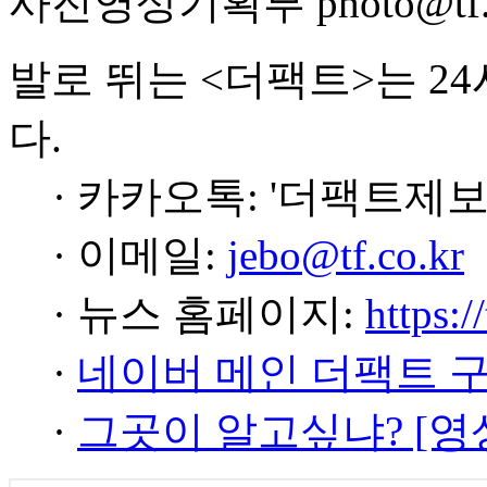
사진영상기획부 photo@tf.c
발로 뛰는 <더팩트>는 2
다.
· 카카오톡: '더팩트제보
· 이메일:
jebo@tf.co.kr
· 뉴스 홈페이지:
https:/
·
네이버 메인 더팩트 
·
그곳이 알고싶냐? [영