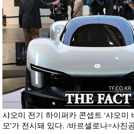
샤오미 전기 하이퍼카 콘셉트 '샤오미 
모'가 전시돼 있다. /바르셀로나=사