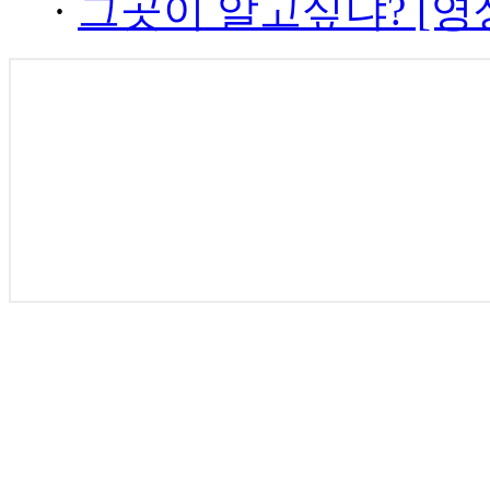
·
그곳이 알고싶냐? [영