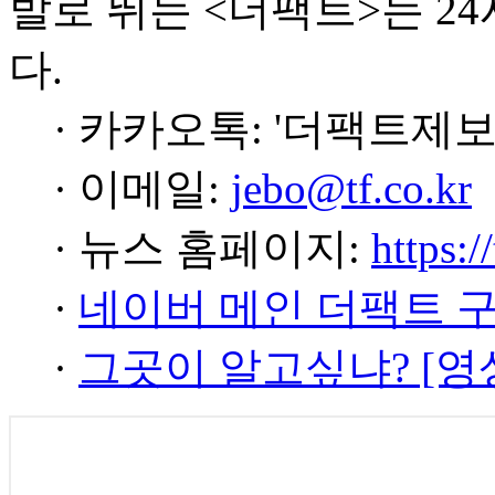
발로 뛰는 <더팩트>는 2
다.
· 카카오톡: '더팩트제보
· 이메일:
jebo@tf.co.kr
· 뉴스 홈페이지:
https:/
·
네이버 메인 더팩트 
·
그곳이 알고싶냐? [영