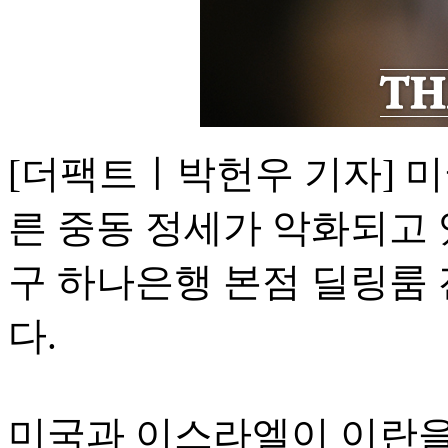
[더팩트ㅣ박헌우 기자] 
른 중동 정세가 악화되고 
구 하나은행 본점 딜링룸
다.
미국과 이스라엘이 이란을