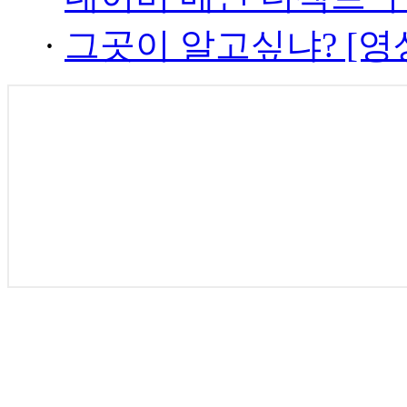
·
그곳이 알고싶냐? [영