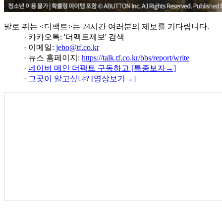
발로 뛰는 <더팩트>는 24시간 여러분의 제보를 기다립니다.
· 카카오톡: '더팩트제보' 검색
· 이메일:
jebo@tf.co.kr
· 뉴스 홈페이지:
https://talk.tf.co.kr/bbs/report/write
·
네이버 메인 더팩트 구독하고 [특종보자→]
·
그곳이 알고싶냐? [영상보기→]