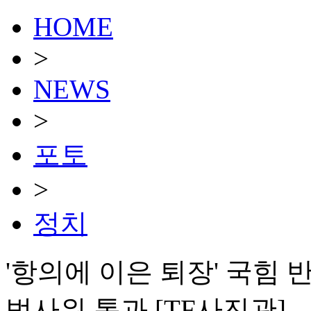
HOME
>
NEWS
>
포토
>
정치
'항의에 이은 퇴장' 국힘
법사위 통과 [TF사진관]