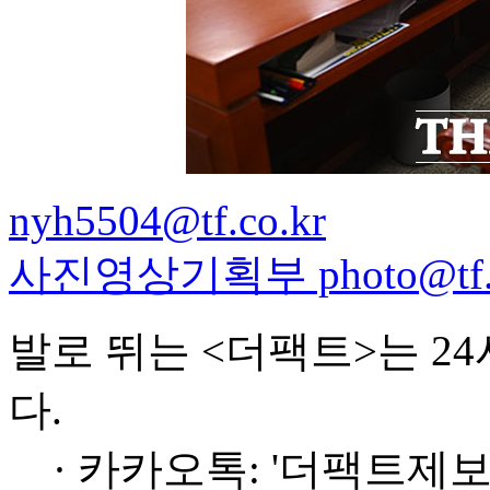
nyh5504@tf.co.kr
사진영상기획부 photo@tf.c
발로 뛰는 <더팩트>는 2
다.
· 카카오톡: '더팩트제보