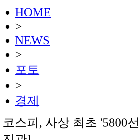
HOME
>
NEWS
>
포토
>
경제
코스피, 사상 최초 '5800선
진관]