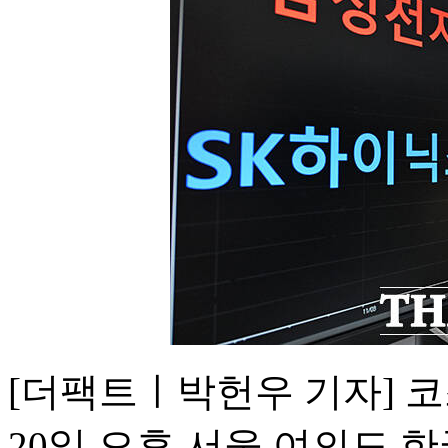
[더팩트ㅣ박헌우 기자] 코
20일 오후 서울 여의도 