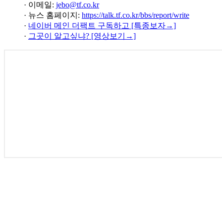
· 이메일:
jebo@tf.co.kr
· 뉴스 홈페이지:
https://talk.tf.co.kr/bbs/report/write
·
네이버 메인 더팩트 구독하고 [특종보자→]
·
그곳이 알고싶냐? [영상보기→]