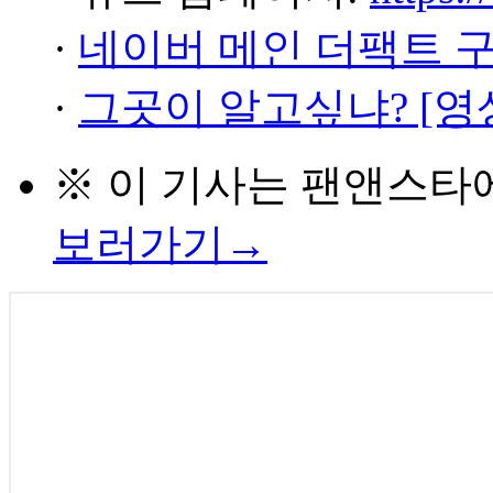
·
네이버 메인 더팩트 
·
그곳이 알고싶냐? [영
※ 이 기사는
팬앤스타
보러가기→