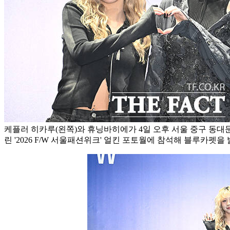
케플러 히카루(왼쪽)와 휴닝바히에가 4일 오후 서울 중구 동대
린 '2026 F/W 서울패션위크' 얼킨 포토월에 참석해 블루카펫을 