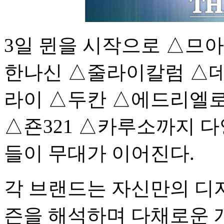
3일 뮌을 시작으로 △므
한나신 △줄라이칼럼 △
라이 △두칸 △에드리엘
△죤321 △카루소까지 
들이 무대가 이어진다.
각 브랜드는 자신만의 디자인
즌을 해석하며 다채로운 