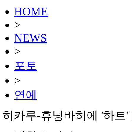
HOME
>
NEWS
>
포토
>
연예
히카루-휴닝바히에 '하트' 