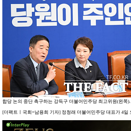
합당 논의 중단 촉구하는 강득구 더불어민주당 최고위원(왼쪽).
[더팩트ㅣ국회=남용희 기자] 정청래 더불어민주당 대표가 4일