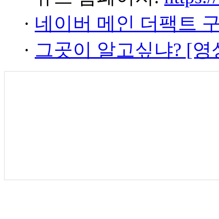
·
네이버 메인 더팩트 
·
그곳이 알고싶냐? [영