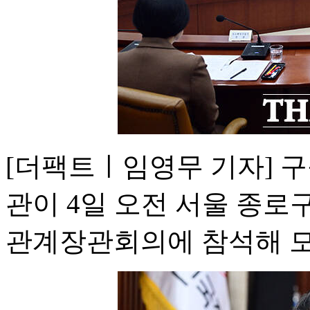
[더팩트ㅣ임영무 기자] 
관이 4일 오전 서울 종
관계장관회의에 참석해 모