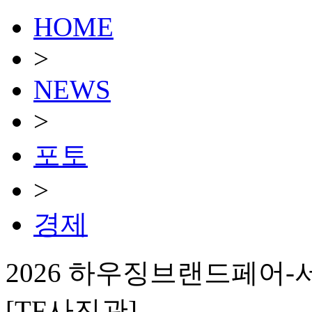
HOME
>
NEWS
>
포토
>
경제
2026 하우징브랜드페어
[TF사진관]