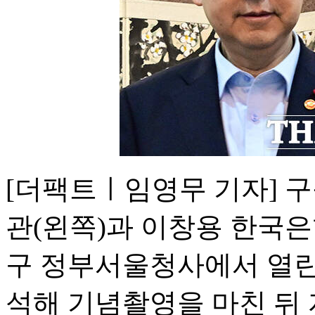
[더팩트ㅣ임영무 기자] 
관(왼쪽)과 이창용 한국은
구 정부서울청사에서 열린
석해 기념촬영을 마친 뒤 