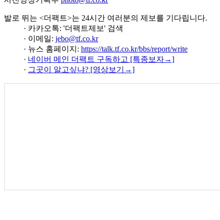
발로 뛰는 <더팩트>는 24시간 여러분의 제보를 기다립니다.
· 카카오톡: '더팩트제보' 검색
· 이메일:
jebo@tf.co.kr
· 뉴스 홈페이지:
https://talk.tf.co.kr/bbs/report/write
·
네이버 메인 더팩트 구독하고 [특종보자→]
·
그곳이 알고싶냐? [영상보기→]