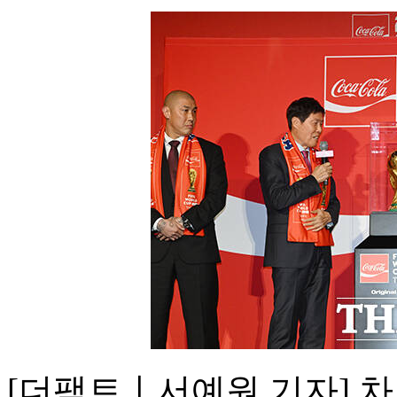
[더팩트ㅣ서예원 기자] 