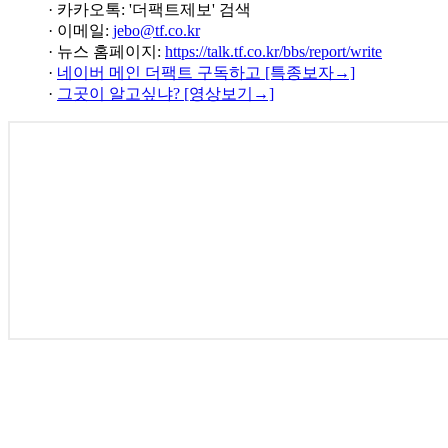
· 카카오톡: '더팩트제보' 검색
· 이메일:
jebo@tf.co.kr
· 뉴스 홈페이지:
https://talk.tf.co.kr/bbs/report/write
·
네이버 메인 더팩트 구독하고 [특종보자→]
·
그곳이 알고싶냐? [영상보기→]