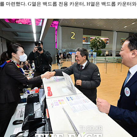
터를 마련했다. G열은 백드롭 전용 카운터, H열은 백드롭 카운