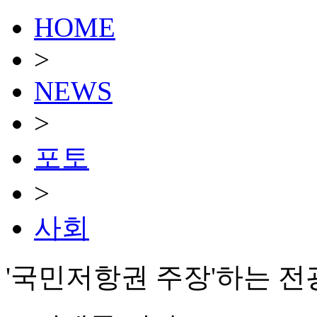
HOME
>
NEWS
>
포토
>
사회
'국민저항권 주장'하는 전광