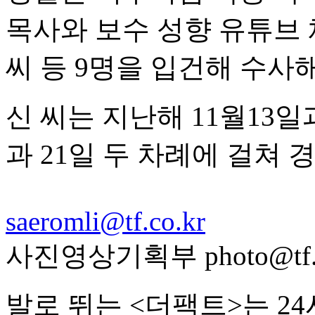
목사와 보수 성향 유튜브 
씨 등 9명을 입건해 수사해
신 씨는 지난해 11월13일과
과 21일 두 차례에 걸쳐 
saeromli@tf.co.kr
사진영상기획부 photo@tf.c
발로 뛰는 <더팩트>는 2