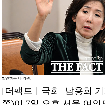
발언하는 나 의원.
[더팩트ㅣ국회=남용희 기
쪽)이 7일 오후 서울 여