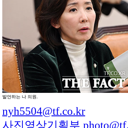
발언하는 나 의원.
nyh5504@tf.co.kr
사진영상기획부 photo@tf.c