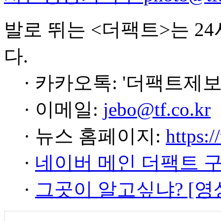
발로 뛰는 <더팩트>는 2
다.
· 카카오톡: '더팩트제보
· 이메일:
jebo@tf.co.kr
· 뉴스 홈페이지:
https:/
·
네이버 메인 더팩트 
·
그곳이 알고싶냐? [영