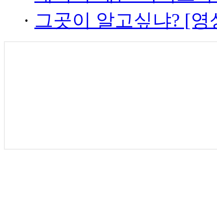
·
그곳이 알고싶냐? [영