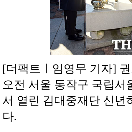
[더팩트ㅣ임영무 기자] 
오전 서울 동작구 국립서
서 열린 김대중재단 신년
다.