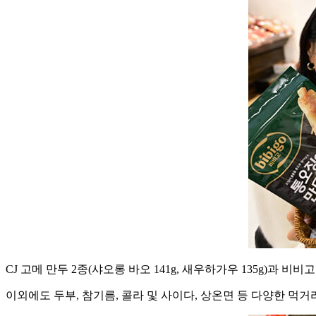
CJ 고메 만두 2종(샤오롱 바오 141g, 새우하가우 135g)과 비비고
이외에도 두부, 참기름, 콜라 및 사이다, 상온면 등 다양한 먹거리