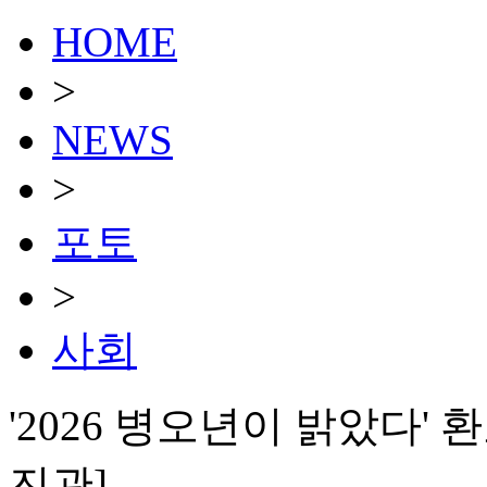
HOME
>
NEWS
>
포토
>
사회
'2026 병오년이 밝았다'
진관]