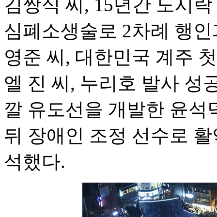
김쌍식 씨, 15년간 도시락
심폐소생술로 2차례 행인
영준 씨, 대한민국 계주 
엘 진 씨, 누리호 발사 성
깔 유도선을 개발한 윤석덕
뒤 장애인 조정 선수로 활
석했다.