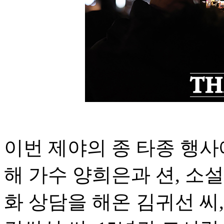
이번 제야의 종 타종 행
해 가수 양희은과 션, 소설
화 상담을 해온 김귀선 씨