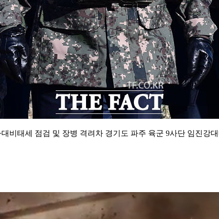
사대비태세 점검 및 장병 격려차 경기도 파주 육군 9사단 임진강