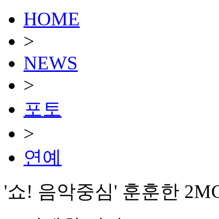
HOME
>
NEWS
>
포토
>
연예
'쇼! 음악중심' 훈훈한 2M