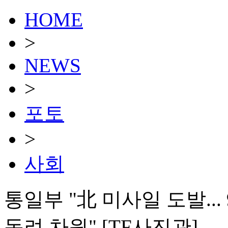
HOME
>
NEWS
>
포토
>
사회
통일부 "北 미사일 도발...
독려 차원" [TF사진관]