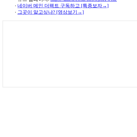
·
네이버 메인 더팩트 구독하고 [특종보자→]
·
그곳이 알고싶냐? [영상보기→]