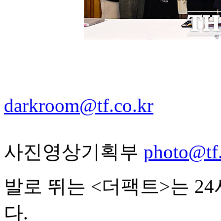
darkroom@tf.co.kr
사진영상기획부
photo@tf.
발로 뛰는 <더팩트>는 2
다.