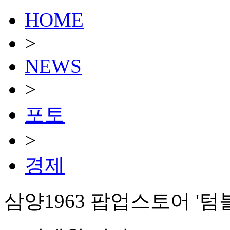
HOME
>
NEWS
>
포토
>
경제
삼양1963 팝업스토어 '텀