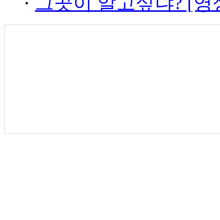
·
그곳이 알고싶냐? [영